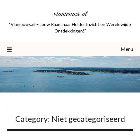
Skip
vianieuws.nl
to
content
"Vianieuws.nl – Jouw Raam naar Helder Inzicht en Wereldwijde
Ontdekkingen!"
Menu
Category:
Niet gecategoriseerd