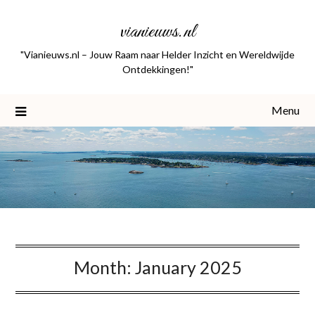
Skip
vianieuws.nl
to
content
"Vianieuws.nl – Jouw Raam naar Helder Inzicht en Wereldwijde
Ontdekkingen!"
Menu
Month:
January 2025