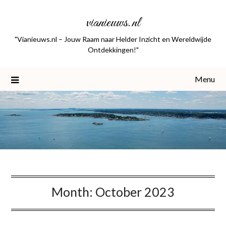
Skip
vianieuws.nl
to
content
"Vianieuws.nl – Jouw Raam naar Helder Inzicht en Wereldwijde
Ontdekkingen!"
Menu
Month:
October 2023