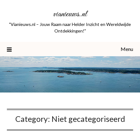
Skip
vianieuws.nl
to
content
"Vianieuws.nl – Jouw Raam naar Helder Inzicht en Wereldwijde
Ontdekkingen!"
Menu
Category:
Niet gecategoriseerd