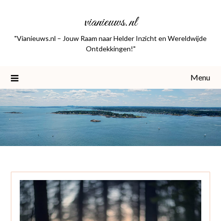
Skip
vianieuws.nl
to
content
"Vianieuws.nl – Jouw Raam naar Helder Inzicht en Wereldwijde
Ontdekkingen!"
Menu