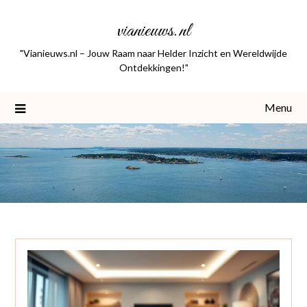
Skip
vianieuws.nl
to
content
"Vianieuws.nl – Jouw Raam naar Helder Inzicht en Wereldwijde
Ontdekkingen!"
Menu