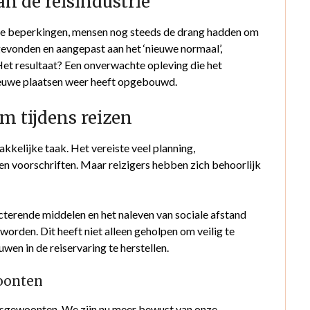
n de reisindustrie
 de beperkingen, mensen nog steeds de drang hadden om
tgevonden en aangepast aan het ‘nieuwe normaal’,
Het resultaat? Een onverwachte opleving die het
nieuwe plaatsen weer heeft opgebouwd.
 tijdens reizen
kelijke taak. Het vereiste veel planning,
en voorschriften. Maar reizigers hebben zich behoorlijk
cterende middelen en het naleven van sociale afstand
worden. Dit heeft niet alleen geholpen om veilig te
uwen in de reiservaring te herstellen.
woonten
isgewoonten. We zijn nu meer bewust van onze