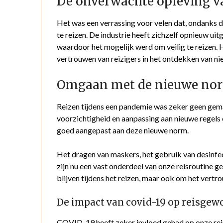
De onverwachte opleving va
Het was een verrassing voor velen dat, ondanks
te reizen. De industrie heeft zichzelf opnieuw ui
waardoor het mogelijk werd om veilig te reizen. 
vertrouwen van reizigers in het ontdekken van 
Omgaan met de nieuwe norm
Reizen tijdens een pandemie was zeker geen gemak
voorzichtigheid en aanpassing aan nieuwe regels 
goed aangepast aan deze nieuwe norm.
Het dragen van maskers, het gebruik van desinfe
zijn nu een vast onderdeel van onze reisroutine ge
blijven tijdens het reizen, maar ook om het vertro
De impact van covid-19 op reisge
COVID-19 heeft zeker invloed gehad op onze re